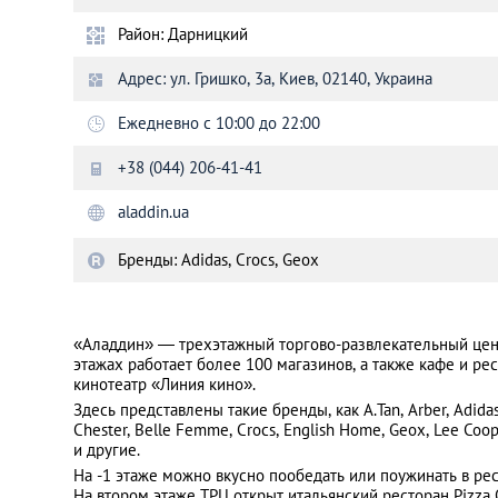
Район: Дарницкий
Санкт-Петербург
Адрес: ул. Гришко, 3а, Киев, 02140, Украина
Ежедневно с 10:00 до 22:00
+38 (044) 206-41-41
aladdin.ua
Бренды: Adidas, Crocs, Geox
«Аладдин» ― трехэтажный торгово-развлекательный цент
этажах работает более 100 магазинов, а также кафе и ре
кинотеатр «Линия кино».
Здесь представлены такие бренды, как A.Tan, Arber, Adidas, 
Chester, Belle Femme, Crocs, English Home, Geox, Lee Coope
и другие.
На -1 этаже можно вкусно пообедать или поужинать в ре
На втором этаже ТРЦ открыт итальянский ресторан Pizza 