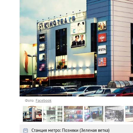
Астана
Афины
Киев
Лондон
Лос-Анджелес
Москва
Париж
Фото:
Facebook
Паттайя
Станция метро: Позняки (Зеленая ветка)
Пхукет