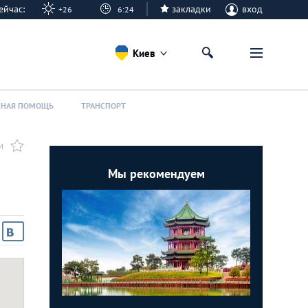
 сейчас:
закладки
вход
+26
6:24
Киев
ННАЯ ПОМОЩЬ
ТРАНСПОРТ
И
Мы рекомендуем