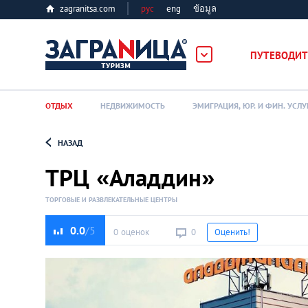
zagranitsa.com
рус
eng
ข้อมูล
ПУТЕВОДИТ
ОТДЫХ
НЕДВИЖИМОСТЬ
ЭМИГРАЦИЯ, ЮР. И ФИН. УСЛУ
НАЗАД
Loading...
ТРЦ «Аладдин»
ТОРГОВЫЕ И РАЗВЛЕКАТЕЛЬНЫЕ ЦЕНТРЫ
0.0
0 оценок
0
Оценить!
Алматы