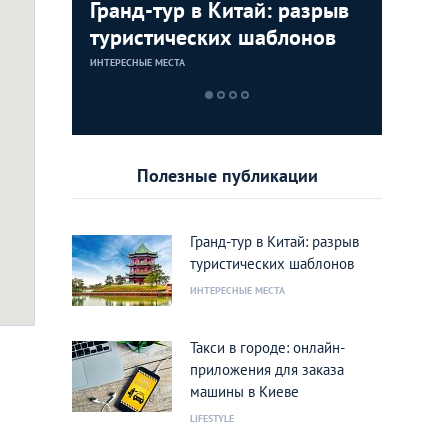
Гранд-тур в Китай: разрыв
Boulange
Docker's
туристических шаблонов
КОФЕЙНИ/КОНДИ
БАРЫ/ПАБЫ
ИНТЕРЕСНЫЕ МЕСТА
Полезные публикации
Гранд-тур в Китай: разрыв
туристических шаблонов
ИНТЕРЕСНЫЕ МЕСТА
Такси в городе: онлайн-
приложения для заказа
машины в Киеве
LIFESTYLE