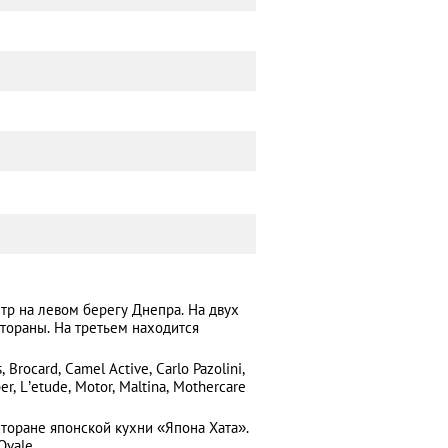
р на левом берегу Днепра. На двух
стораны. На третьем находится
Brocard, Camel Active, Cаrlo Pazolini,
r, L’еtude, Motor, Maltina, Mothercare
сторане японской кухни «Япона Хата».
Ovale.