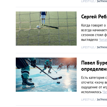
LIFESTYLE
ЗАГРАN
Сергей Реб
Когда говорят о
всегда начинает
сезонов стоял ф
выглядело
Чита
LIFESTYLE
ЗАГРАN
Павел Буре
определен
Есть категория 
отсчета: «хочу 
ощущение от игр
исполнилось
Чи
LIFESTYLE
ЗАГРАN