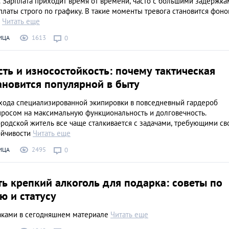
 Зарплата приходит время от времени, часто с большими задержкам
платы строго по графику. В такие моменты тревога становится фон
й
Читать еще
1613
ИЦА
0
ть и износостойкость: почему тактическая
ановится популярной в быту
хода специализированной экипировки в повседневный гардероб
просом на максимальную функциональность и долговечность.
родской житель все чаще сталкивается с задачами, требующими с
ойчивости
Читать еще
2495
ИЦА
0
ь крепкий алкоголь для подарка: советы по
лю и статусу
ками в сегодняшнем материале
Читать еще