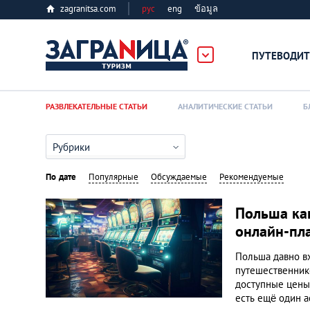
zagranitsa.com
рус
eng
ข้อมูล
ПУТЕВОДИТ
Loading...
РАЗВЛЕКАТЕЛЬНЫЕ СТАТЬИ
АНАЛИТИЧЕСКИЕ СТАТЬИ
Б
Рубрики
По дате
Популярные
Обсуждаемые
Рекомендуемые
Алматы
Польша как
онлайн-пл
Астана
Польша давно в
путешественнико
Афины
доступные цены
есть ещё один 