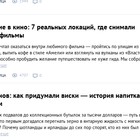
1949
ИЦА
0
е в кино: 7 реальных локаций, где снимали
 фильмы
ечтал оказаться внутри любимого фильма — пройтись по улицам из
, выпить кофе в стиле «Амели» или взглянуть на вулканы из «Влас
пособно пробудить желание путешествовать не хуже гида. Мы собр
еще
4707
ИЦА
0
ов: как придумали виски — история напитка
м
х подвалов до коллекционных бутылок за тысячи долларов — путь 
Кто первым догадался перегнать зерно в янтарную жидкость с мягки
 Почему шотландцы и ирландцы до сих пор спорят, кто из них был
 еще