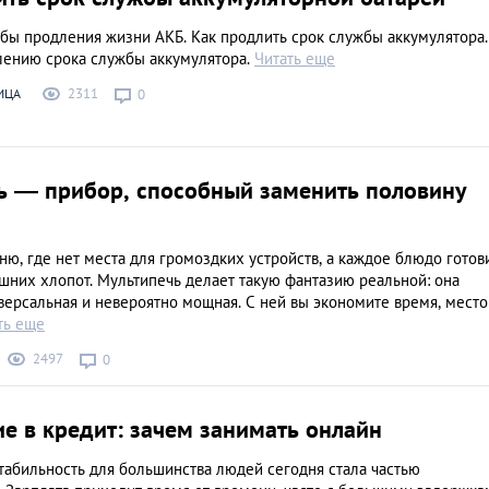
бы продления жизни АКБ. Как продлить срок службы аккумулятора.
лению срока службы аккумулятора.
Читать еще
2311
ИЦА
0
ь — прибор, способный заменить половину
ню, где нет места для громоздких устройств, а каждое блюдо готов
шних хлопот. Мультипечь делает такую фантазию реальной: она
версальная и невероятно мощная. С ней вы экономите время, место
ть еще
2497
0
е в кредит: зачем занимать онлайн
табильность для большинства людей сегодня стала частью