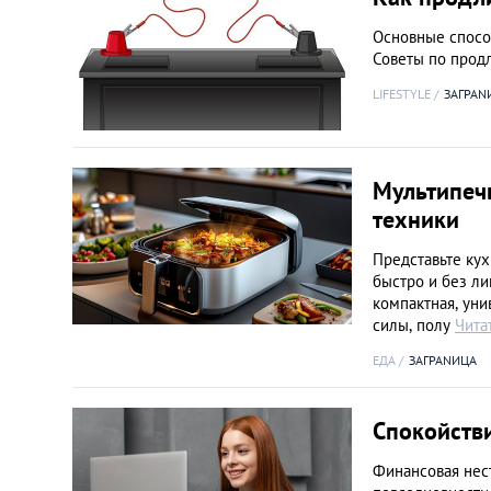
Основные спосо
Советы по прод
LIFESTYLE
ЗАГРАN
Мультипеч
техники
Представьте кух
быстро и без ли
компактная, уни
силы, полу
Чита
ЕДА
ЗАГРАNИЦА
Спокойстви
Финансовая нес