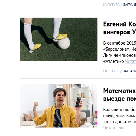
Киев
КУЛЬТУРА
ЗАГРАN
Лондон
Евгений К
вингеров У
Лос-Анджелес
В сентябре 2015
«Барселоне». Че
Москва
Лиги чемпионов
«Атлетико
Чита
Париж
LIFESTYLE
ЗАГРАN
Паттайя
Математика
выезде по
Пхукет
Большинство бо
ощущение. Коман
Санкт-Петербург
этого достаточн
Читать еще