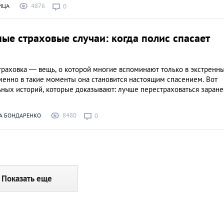
4876
ИЦА
0
е страховые случаи: когда полис спасает
траховка — вещь, о которой многие вспоминают только в экстренн
менно в такие моменты она становится настоящим спасением. Вот
ьных историй, которые доказывают: лучше перестраховаться заране
8480
А БОНДАРЕНКО
0
Показать еще