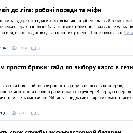
віт до літа: робочі поради та міфи
спеки та відкритого одягу, тому всім так потрібен плаский живіт саме
мережах зараз настільки багато різних обіцянок швидких результатів,
огери, що це підштовхує до простих рішень. Проте більша час
Чита
1918
ИЦА
0
м просто брюки: гайд по выбору карго в сети
льзуются большой популярностью среди военных, волонтеров,
анных агентств и правоохранительных структур. В первую очередь
ичности. Сеть магазинов Militarist предлагает широкий выбор таких
2212
ИЦА
0
ить срок службы аккумуляторной батареи