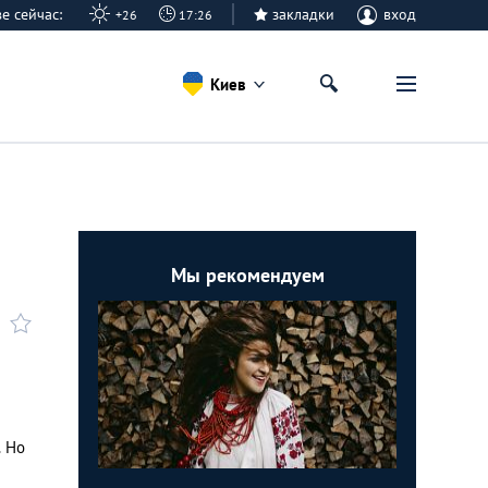
еве сейчас:
закладки
вход
+26
17:26
Киев
Мы рекомендуем
,
. Но