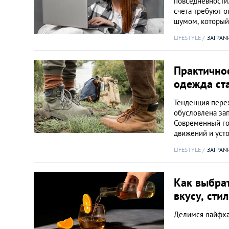
повседневности.
счета требуют о
шумом, которы
LIFESTYLE
ЗАГРАN
Практичнос
одежда ст
Тенденция пере
обусловлена за
Современный го
движений и уст
LIFESTYLE
ЗАГРАN
Как выбрат
вкусу, сти
Делимся лайфха