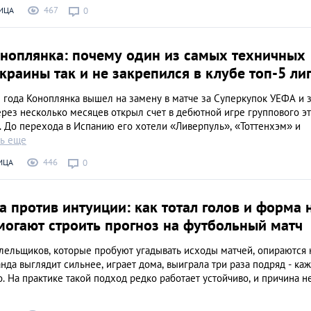
Крепости-замки У
467
ИЦА
0
ТОП-10 самых
могущественных и
ИНТЕРЕСНЫЕ МЕСТА
оноплянка: почему один из самых техничных
красивых сооруж
краины так и не закрепился в клубе топ-5 ли
 года Коноплянка вышел на замену в матче за Суперкупок УЕФА и 
рез несколько месяцев открыл счет в дебютной игре группового э
. До перехода в Испанию его хотели «Ливерпуль», «Тоттенхэм» и
ть еще
446
ИЦА
0
 против интуиции: как тотал голов и форма 
могают строить прогноз на футбольный матч
лельщиков, которые пробуют угадывать исходы матчей, опираются 
да выглядит сильнее, играет дома, выиграла три раза подряд - каж
о. На практике такой подход редко работает устойчиво, и причина не