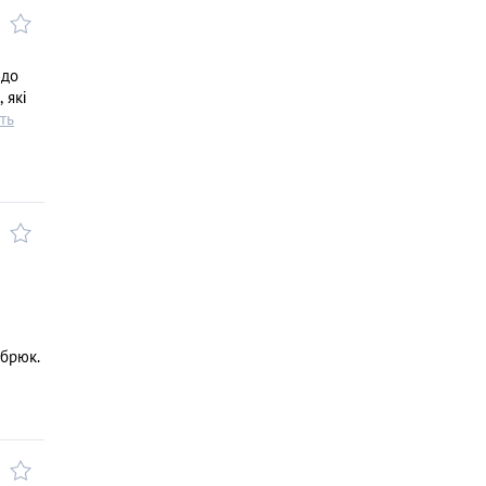
 до
 які
ть
 брюк.