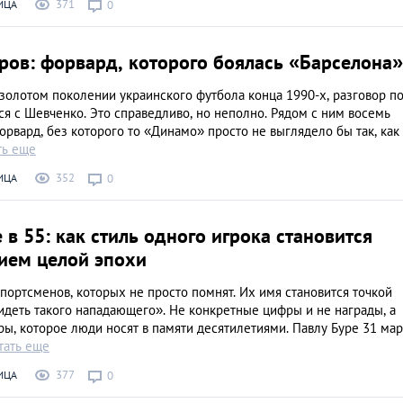
371
ИЦА
0
ров: форвард, которого боялась «Барселона»
 золотом поколении украинского футбола конца 1990-х, разговор п
ся с Шевченко. Это справедливо, но неполно. Рядом с ним восемь
орвард, без которого то «Динамо» просто не выглядело бы так, как
ть еще
352
ИЦА
0
 в 55: как стиль одного игрока становится
ием целой эпохи
спортсменов, которых не просто помнят. Их имя становится точкой
видеть такого нападающего». Не конкретные цифры и не награды, а
ы, которое люди носят в памяти десятилетиями. Павлу Буре 31 мар
тать еще
377
ИЦА
0