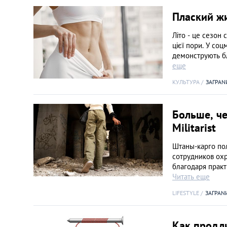
Плаский жи
Літо - це сезон 
цієї пори. У соц
демонструють бл
еще
КУЛЬТУРА
ЗАГРАN
Больше, че
Militarist
Штаны-карго по
сотрудников охр
благодаря практ
Читать еще
LIFESTYLE
ЗАГРАN
Как продл