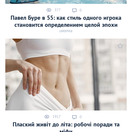
377
0
Павел Буре в 55: как стиль одного игрока
становится определением целой эпохи
LIFESTYLE
1917
0
Плаский живіт до літа: робочі поради та
міфи