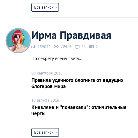
Все записи
Ирма Правдивая
79474
159052
26
2
По секрету всему свету...
09 сентября 2016
Правила удачного блогинга от ведущих
блогеров мира
19 августа 2016
Киевляне и "понаехали": отличительные
черты
Все записи