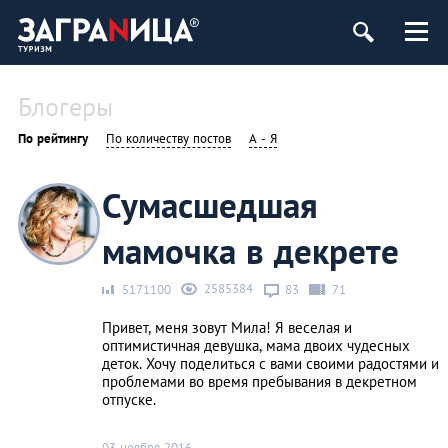
Блогеры
По рейтингу
По количеству постов
А - Я
Сумасшедшая
мамочка в декрете
2585384
5171100
83
71
Привет, меня зовут Мила! Я веселая и
оптимистичная девушка, мама двоих чудесных
деток. Хочу поделиться с вами своими радостями и
проблемами во время пребывания в декретном
отпуске.
03 ноября 2016