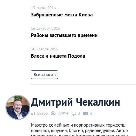
15 марта 2016
Заброшенные места Киева
16 декабря 2015
Районы застывшего времени
30 ноября 2015
Блеск и нищета Подола
Все записи
Дмитрий Чекалкин
27894
55800
3
6
Маэстро семейных и корпоративных торжеств,
полиглот, шоумен, блогер, радиоведущий. Автор
многих теле-, радио и Интернет-проектов, среди