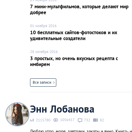
7 мини-мультфильмов, которые делают мир
добрее
01 ноября 2016
10 бесплатных сайтов-фотостоков и их
удивительные создатели
28 октября 2016
3 простых, но очень вкусных рецепта с
имбирем
Все записи
Энн Лобанова
1056417
2115780
732
82
Люблю утро, море, завтраки, закаты и вино. Книго- и