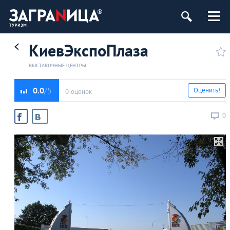
КиевЭкспоПлаза
ВЫСТАВОЧНЫЕ ЦЕНТРЫ
0.0
Оценить!
0 оценок
0