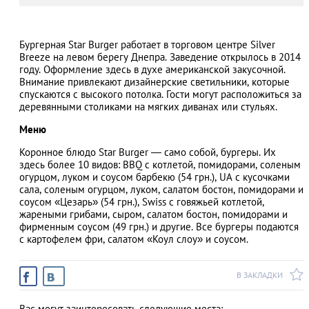
Бургерная Star Burger работает в торговом центре Silver
Breeze на левом берегу Днепра. Заведение открылось в 2014
АЗАД
году. Оформление здесь в духе американской закусочной.
Внимание привлекают дизайнерские светильники, которые
спускаются с высокого потолка. Гости могут расположиться за
деревянными столиками на мягких диванах или стульях.
Меню
Коронное блюдо Star Burger — само собой, бургеры. Их
здесь более 10 видов: BBQ с котлетой, помидорами, соленым
огурцом, луком и соусом барбекю (54 грн.), UA с кусочками
сала, соленым огурцом, луком, салатом бостон, помидорами и
соусом «Цезарь» (54 грн.), Swiss с говяжьей котлетой,
жареными грибами, сыром, салатом бостон, помидорами и
фирменным соусом (49 грн.) и другие. Все бургеры подаются
с картофелем фри, салатом «Коул слоу» и соусом.
В ЗАКЛАДКИ
Вас могут заинтересовать следующие места: