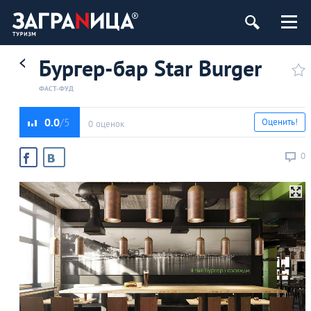
Бургер-бар Star Burger
ФАСТ-ФУД
0.0
Оценить!
0 оценок
0