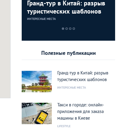
Гранд-тур в Китай: разрыв
Boulange
Docker's
туристических шаблонов
КОФЕЙНИ/КОНДИ
БАРЫ/ПАБЫ
ИНТЕРЕСНЫЕ МЕСТА
Полезные публикации
Гранд-тур в Китай: разрыв
туристических шаблонов
ИНТЕРЕСНЫЕ МЕСТА
Такси в городе: онлайн-
приложения для заказа
машины в Киеве
LIFESTYLE