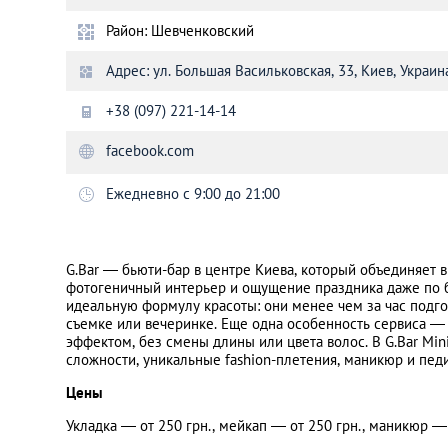
Район: Шевченковский
Санкт-Петербург
Адрес: ул. Большая Васильковская, 33, Киев, Украин
+38 (097) 221-14-14
facebook.com
Ежедневно с 9:00 до 21:00
G.Bar — бьюти-бар в центре Киева, который объединяет 
фотогеничный интерьер и ощущение праздника даже по 
идеальную формулу красоты: они менее чем за час подго
съемке или вечеринке. Еще одна особенность сервиса —
эффектом, без смены длины или цвета волос. В G.Bar Min
сложности, уникальные fashion-плетения, маникюр и пед
Цены
Укладка — от 250 грн., мейкап — от 250 грн., маникюр — 