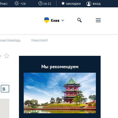
сейчас:
закладки
вход
+26
16:22
Киев
ННАЯ ПОМОЩЬ
ТРАНСПОРТ
И
Мы рекомендуем