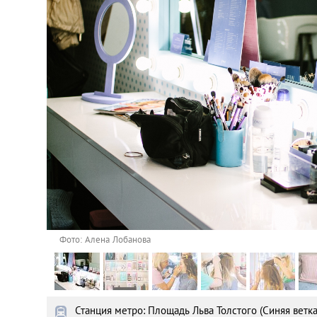
Астана
Афины
Киев
Лондон
Лос-Анджелес
Москва
Париж
Фото: Алена Лобанова
Паттайя
Станция метро: Площадь Льва Толстого (Синяя ветка
Пхукет