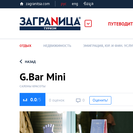
zagranitsa.com
рус
eng
ข้อมูล
ПУТЕВОДИТ
ОТДЫХ
НЕДВИЖИМОСТЬ
ЭМИГРАЦИЯ, ЮР. И ФИН. УСЛУ
НАЗАД
Loading...
G.Bar Mini
САЛОНЫ КРАСОТЫ
0.0
0 оценок
0
Оценить!
Алматы