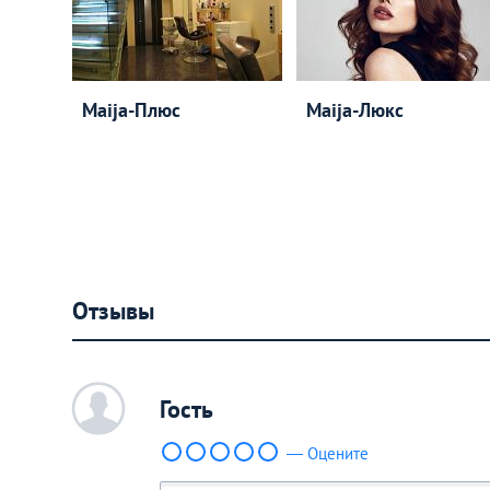
Maija-Плюс
Maija-Люкс
Отзывы
c
Гость
— Оцените