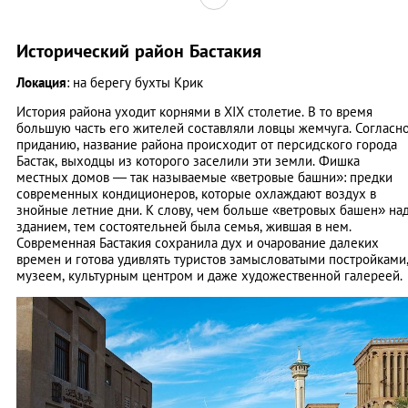
Исторический район Бастакия
Локация
: на берегу бухты Крик
История района уходит корнями в XIX столетие. В то время
большую часть его жителей составляли ловцы жемчуга. Согласн
приданию, название района происходит от персидского города
Бастак, выходцы из которого заселили эти земли. Фишка
местных домов — так называемые «ветровые башни»: предки
современных кондиционеров, которые охлаждают воздух в
знойные летние дни. К слову, чем больше «ветровых башен» на
зданием, тем состоятельней была семья, жившая в нем.
Современная Бастакия сохранила дух и очарование далеких
времен и готова удивлять туристов замысловатыми постройками
музеем, культурным центром и даже художественной галереей.