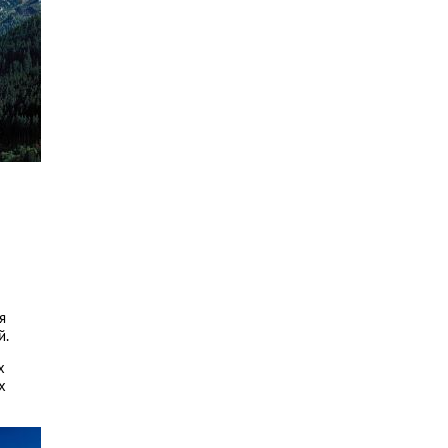
я
й.
х
х