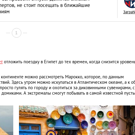
пертов, не стоит посещать в ближайшие
ниям
Загра
1
ет
отложить поездку в Египет до тех времен, когда снизится уровен
м континенте можно рассмотреть Марокко, которое, по данным
ствий. Здесь утром можно искупаться в Атлантическом океане, а к о
просто гулять по городу и охотиться за диковинными сувенирами, с
 домиками. А экстремалы смогут побывать в самой известной пуст