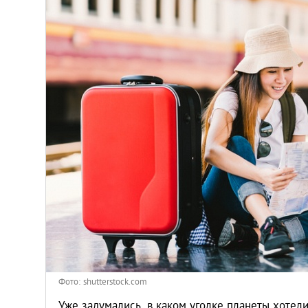
Киев
Лондон
Лос-Анджелес
Москва
Париж
Паттайя
Пхукет
Санкт-Петербург
Фото: shutterstock.com
Уже задумались, в каком уголке планеты хотел