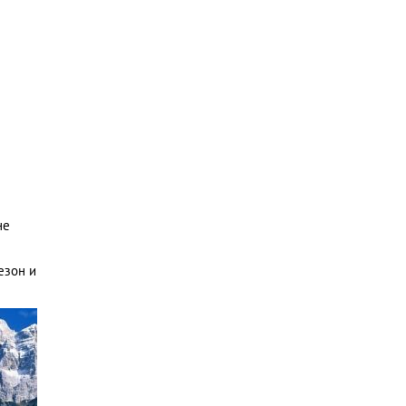
не
езон и