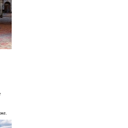
е
иже.