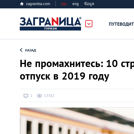
zagranitsa.com
рус
eng
ข้อมูล
ПУТЕВОДИТ
Loading...
НАЗАД
Не промахнитесь: 10 стр
отпуск в 2019 году
Алматы
2
13382
Астана
Афины