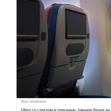
Киев
Лондон
Лос-Анджелес
Москва
Париж
Паттайя
Пхукет
Санкт-Петербург
Фото: shutterstock
Обед со стеклом и плесенью, грязное белье на