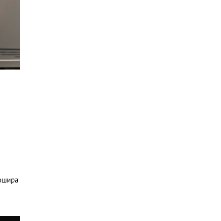
бошира