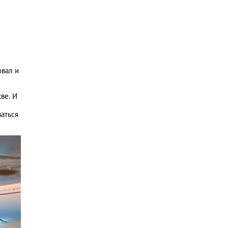
овал и
ве. И
аться