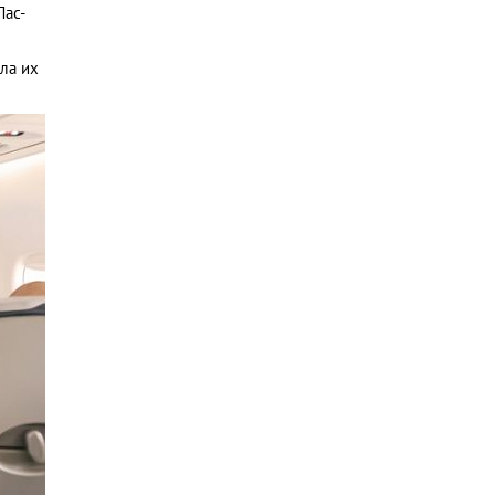
Лас-
ла их