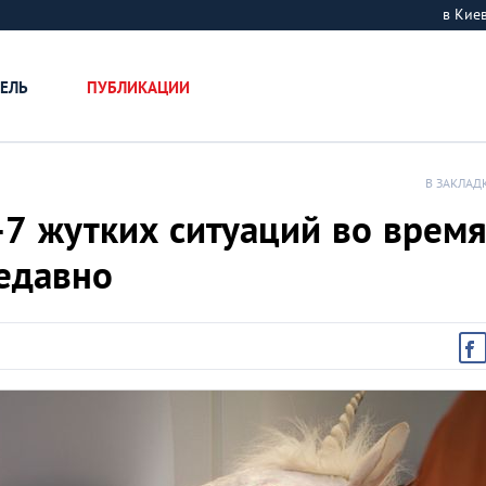
в Ки
ЕЛЬ
ПУБЛИКАЦИИ
В ЗАКЛАД
-7 жутких ситуаций во врем
едавно
Крепости-замки У
ТОП-10 самых