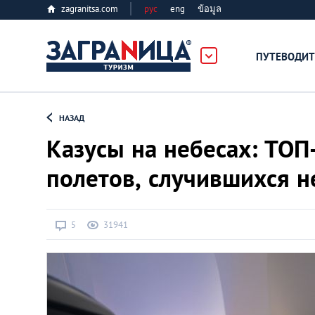
zagranitsa.com
рус
eng
ข้อมูล
ПУТЕВОДИТ
Loading...
НАЗАД
Казусы на небесах: ТОП
полетов, случившихся н
Алматы
5
31941
Астана
Афины