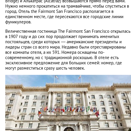
Bridge) и Алькатрас (Alcatraz) возвышаются прямо перед вами.
Нужно немного прокатиться на трамвайчике, чтобы спуститься в
город. Отель the Fairmont San Francisco располагается в
единственном месте, где пересекаются все городские линии
фуникулеров.
Величественная гостиница The Fairmont San Francisco открылась
в 1907 году и до сих пор продолжает принимать именитых
постояльцев, среди которых — американские президенты и
лидеры стран со всего мира. Недавно были отреставрированы
все комнаты отеля, а их 591. Номера оснащены по-
современному, но с традиционной роскошью. В отеле есть
эксклюзивное предложение для больших семей: номер, где
могут разместиться сразу шесть человек.