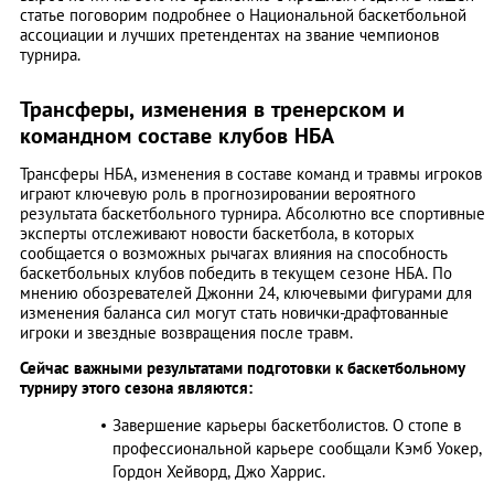
статье поговорим подробнее о Национальной баскетбольной
ассоциации и лучших претендентах на звание чемпионов
турнира.
Трансферы, изменения в тренерском и
командном составе клубов НБА
Трансферы НБА, изменения в составе команд и травмы игроков
играют ключевую роль в прогнозировании вероятного
результата баскетбольного турнира. Абсолютно все спортивные
эксперты отслеживают новости баскетбола, в которых
сообщается о возможных рычагах влияния на способность
баскетбольных клубов победить в текущем сезоне НБА. По
мнению обозревателей Джонни 24, ключевыми фигурами для
изменения баланса сил могут стать новички-драфтованные
игроки и звездные возвращения после травм.
Сейчас важными результатами подготовки к баскетбольному
турниру этого сезона являются:
Завершение карьеры баскетболистов. О стопе в
профессиональной карьере сообщали Кэмб Уокер,
Гордон Хейворд, Джо Харрис.