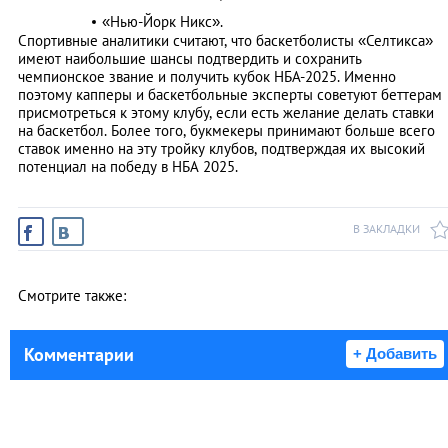
«Нью-Йорк Никс».
Спортивные аналитики считают, что баскетболисты «Селтикса»
имеют наибольшие шансы подтвердить и сохранить
чемпионское звание и получить кубок НБА-2025. Именно
поэтому капперы и баскетбольные эксперты советуют беттерам
присмотреться к этому клубу, если есть желание делать ставки
на баскетбол. Более того, букмекеры принимают больше всего
ставок именно на эту тройку клубов, подтверждая их высокий
потенциал на победу в НБА 2025.
В ЗАКЛАДКИ
Смотрите также:
Комментарии
+ Добавить