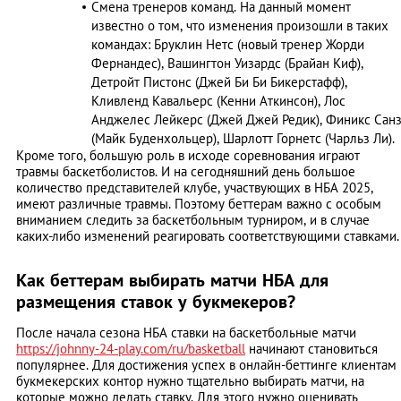
Смена тренеров команд. На данный момент
известно о том, что изменения произошли в таких
командах: Бруклин Нетс (новый тренер Жорди
Фернандес), Вашингтон Уизардс (Брайан Киф),
Детройт Пистонс (Джей Би Би Бикерстафф),
Кливленд Кавальерс (Кенни Аткинсон), Лос
Анджелес Лейкерс (Джей Джей Редик), Финикс Сан
(Майк Буденхольцер), Шарлотт Горнетс (Чарльз Ли).
Кроме того, большую роль в исходе соревнования играют
травмы баскетболистов. И на сегодняшний день большое
количество представителей клубе, участвующих в НБА 2025,
имеют различные травмы. Поэтому беттерам важно с особым
вниманием следить за баскетбольным турниром, и в случае
каких-либо изменений реагировать соответствующими ставками.
Как беттерам выбирать матчи НБА для
размещения ставок у букмекеров?
После начала сезона НБА ставки на баскетбольные матчи
https://johnny-24-play.com/ru/basketball
начинают становиться
популярнее. Для достижения успех в онлайн-беттинге клиентам
букмекерских контор нужно тщательно выбирать матчи, на
которые можно делать ставку. Для этого нужно оценивать