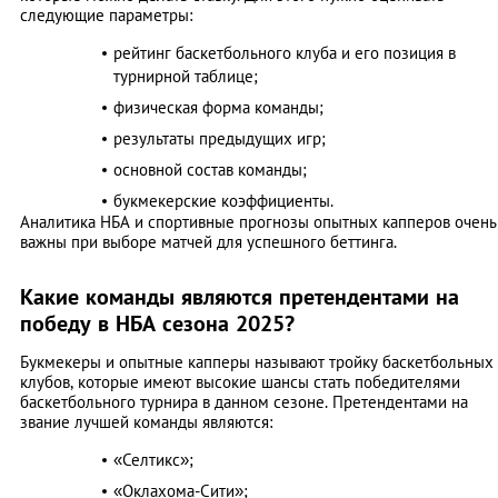
следующие параметры:
рейтинг баскетбольного клуба и его позиция в
турнирной таблице;
физическая форма команды;
результаты предыдущих игр;
основной состав команды;
букмекерские коэффициенты.
Аналитика НБА и спортивные прогнозы опытных капперов очень
важны при выборе матчей для успешного беттинга.
Какие команды являются претендентами на
победу в НБА сезона 2025?
Букмекеры и опытные капперы называют тройку баскетбольных
клубов, которые имеют высокие шансы стать победителями
баскетбольного турнира в данном сезоне. Претендентами на
звание лучшей команды являются:
«Селтикс»;
«Оклахома-Сити»;