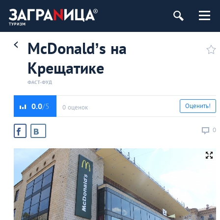
McDonald’s на
Крещатике
ФАСТ-ФУД
0.0
Оценить!
0 оценок
0