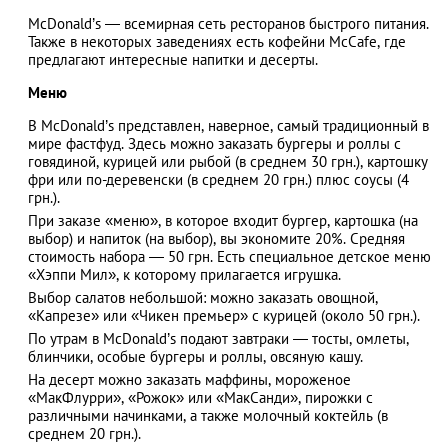
McDonald’s ― всемирная сеть ресторанов быстрого питания.
Также в некоторых заведениях есть кофейни McCafe, где
предлагают интересные напитки и десерты.
АЗАД
Меню
В McDonald’s представлен, наверное, самый традиционный в
мире фастфуд. Здесь можно заказать бургеры и роллы с
говядиной, курицей или рыбой (в среднем 30 грн.), картошку
фри или по-деревенски (в среднем 20 грн.) плюс соусы (4
грн.).
При заказе «меню», в которое входит бургер, картошка (на
выбор) и напиток (на выбор), вы экономите 20%. Средняя
стоимость набора — 50 грн. Есть специальное детское меню
«Хэппи Мил», к которому прилагается игрушка.
Выбор салатов небольшой: можно заказать овощной,
«Капрезе» или «Чикен премьер» с курицей (около 50 грн.).
По утрам в McDonald’s подают завтраки ― тосты, омлеты,
блинчики, особые бургеры и роллы, овсяную кашу.
На десерт можно заказать маффины, мороженое
«МакФлурри», «Рожок» или «МакСанди», пирожки с
различными начинками, а также молочный коктейль (в
среднем 20 грн.).