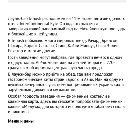
Лаунж-бар b-hush расположен на 11-м этаже пятизвездочного
отеля InterContinental Kyiv. Отсюда открывается
АЗАД
завораживающий панорамный вид на Михайловскую площадь
и ближайшие к ней улицы.
В b-hush побывало много мировых звезд: Ричард Бренсон,
Шакира, Карлос Сантана, Стинг, Кайли Миноуг, Софи Эллис
Бекстор и многие другие.
Гости заведения могут выбрать, где провести вечер: в одном
из двух залов, VIP-комнате или на летней террасе с 270-
градусным обзором на центральную часть города.
В лаунж-бар можно прийти на обед, где вам предложат
гастрономические хиты стран Европы и Азии. Или на одну из
шумных вечеринок с участием востребованных украинских и
зарубежных диджеев и музыкантов.
Особая гордость заведения — фирменные коктейли и
кальянная карта. Здесь вы сможете попробовать фирменный
кальян «Медуза», для которого используется табак без смолы
и никотина.
Меню и цены