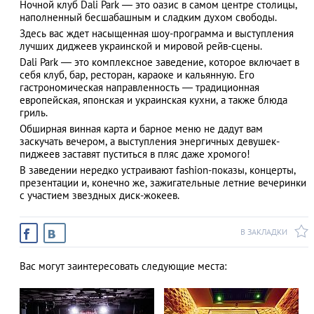
Ночной клуб Dali Park — это оазис в самом центре столицы,
наполненный бесшабашным и сладким духом свободы.
Здесь вас ждет насыщенная шоу-программа и выступления
лучших диджеев украинской и мировой рейв-сцены.
АЗАД
Dali Park — это комплексное заведение, которое включает в
себя клуб, бар, ресторан, караоке и кальянную. Его
гастрономическая направленность ― традиционная
европейская, японская и украинская кухни, а также блюда
гриль.
Обширная винная карта и барное меню не дадут вам
заскучать вечером, а выступления энергичных девушек-
пиджеев заставят пуститься в пляс даже хромого!
В заведении нередко устраивают fashion-показы, концерты,
презентации и, конечно же, зажигательные летние вечеринки
с участием звездных диск-жокеев.
В ЗАКЛАДКИ
Вас могут заинтересовать следующие места: