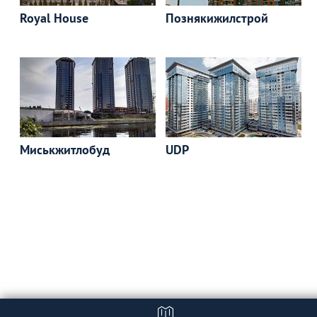
Royal House
Познякижилстрой
Миськжитлобуд
UDP