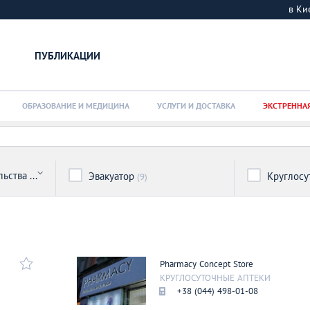
в К
ПУБЛИКАЦИИ
ОБРАЗОВАНИЕ И МЕДИЦИНА
УСЛУГИ И ДОСТАВКА
ЭКСТРЕННА
Посольства и консульства
Эвакуатор
Круглосу
(24)
(9)
Pharmaсy Concept Store
КРУГЛОСУТОЧНЫЕ АПТЕКИ
+38 (044) 498-01-08