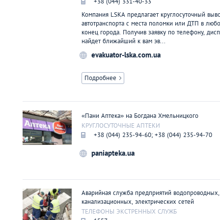
+38 (044) 331-40-33
Киев
Компания LSKA предлагает круглосуточный выв
автотранспорта с места поломки или ДТП в люб
конец города. Получив заявку по телефону, дис
Лондон
найдет ближайший к вам эв...
evakuator-lska.com.ua
Лос-Анджелес
Подробнее
Москва
Париж
«Пани Аптека» на Богдана Хмельницкого
КРУГЛОСУТОЧНЫЕ АПТЕКИ
+38 (044) 235-94-60; +38 (044) 235-94-70
Паттайя
paniapteka.ua
Пхукет
Аварийная служба предприятий водопроводных,
Санкт-Петербург
канализационных, электрических сетей
ТЕЛЕФОНЫ ЭКСТРЕННЫХ СЛУЖБ