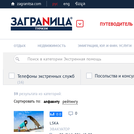
zagranitsa.com
рус
eng
ข้อมูล
ПУТЕВОДИТЕЛЬ
Loading...
ОТДЫХ
НЕДВИЖИМОСТЬ
ЭМИГРАЦИЯ, ЮР. И ФИН. УСЛУГИ
Телефоны экстренных служб
(16)
Алматы
59
результата из категорий:
Сортировать по:
алфавиту
рейтингу
Астана
0
0.0
Афины
LSKA
ЭВАКУАТОР