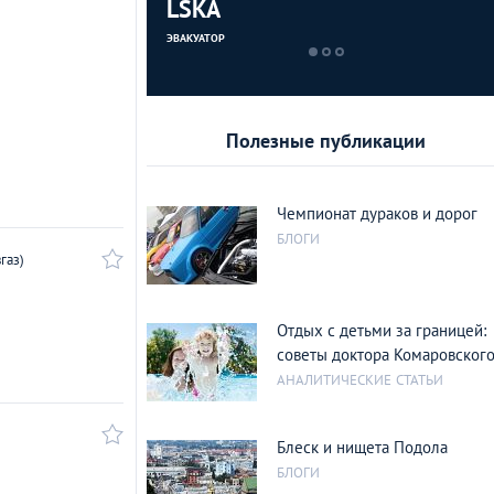
коном»
LSKA
ЭВАКУАТОР
Э
Полезные публикации
Чемпионат дураков и дорог
БЛОГИ
газ)
Отдых с детьми за границей:
советы доктора Комаровского
АНАЛИТИЧЕСКИЕ СТАТЬИ
Блеск и нищета Подола
БЛОГИ