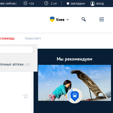
иеве сейчас:
закладки
вход
+26
2:14
Киев
Я ПОМОЩЬ
ТРАНСПОРТ
Мы рекомендуем
точные аптеки
(10)