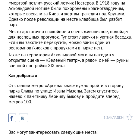
«мертвой петли» русский летчик Нестеров. В 1918 году на
Аскольдовой могиле были похоронены красногвардейцы,
которые воевали за Киев, и жертвы трагедии под Крутами.
Однако после революции на месте кладбища был разбит
парк.
АЗАД
Место достаточно спокойное и очень живописное, подойдет
для неспешных прогулок. Тут стоят лавочки и уютная беседка.
Если вы захотите перекусить, можно зайти один из
ресторанов (киосков с продуктами в парке нет).
Также на территории Аскольдовой могилы находится
открытая сцена — «Зеленый театр», а рядом с ней ― руины
военной постройки XIX века.
Как добраться
От станции метро «Арсенальная» нужно пройти в сторону
парка Славы по улице Ивана Мазепы. Затем спуститесь
налево к памятнику Леониду Быкову и пройдите вперед
метров 100.
В ЗАКЛАДКИ
Вас могут заинтересовать следующие места: