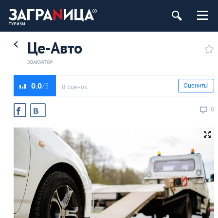
Це-Авто
ЭВАКУАТОР
0.0
Оценить!
0 оценок
0