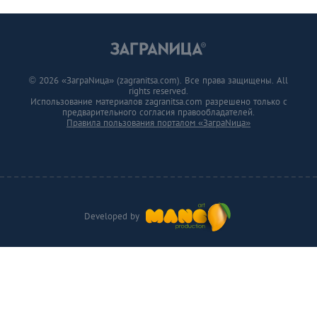
© 2026 «ЗаграNица» (zagranitsa.com). Все права защищены. All
rights reserved.
Использование материалов zagranitsa.com разрешено только с
предварительного согласия правообладателей.
Правила пользования порталом «ЗаграNица»
Developed by