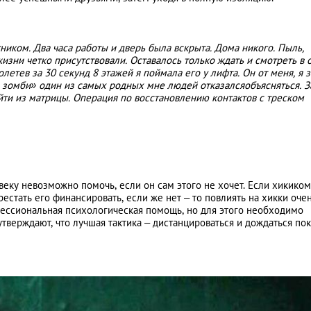
иком. Два часа работы и дверь была вскрыта. Дома никого. Пыль,
изни четко присутствовали. Оставалось только ждать и смотреть в 
етев за 30 секунд 8 этажей я поймала его у лифта. Он от меня, я з
зомби» один из самых родных мне людей отказалсяобъясняться. З
йти из матрицы. Операция по восстановлению контактов с треском
ку невозможно помочь, если он сам этого не хочет. Если хикико
стать его финансировать, если же нет – то повлиять на хикки оче
ссиональная психологическая помощь, но для этого необходимо
тверждают, что лучшая тактика – дистанцироваться и дождаться пок