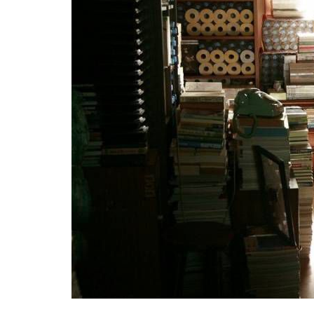
Киев
Лондон
Лос-Анджелес
Москва
Париж
Паттайя
Пхукет
Санкт-Петербург