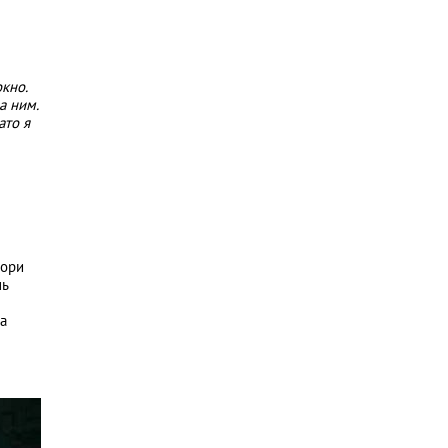
окно.
а ним.
ато я
мори
нь
а