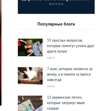
до последней строчки
идеальн
добрее
Популярные блоги
55 простых вопросов,
которые помогут узнать друг
друга лучше
БЛОГИ
7 книг, которые читаются за
вечер, а в памяти остаются
навсегда
БЛОГИ
12 украинских песен,
которые затронут ваше
сердце