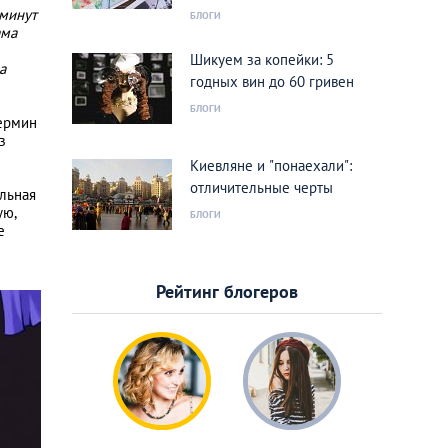
 минут
БЛОГИ
ама
Шикуем за копейки: 5
а
годных вин до 60 гривен
БЛОГИ
термин
з
Киевляне и "понаехали":
отличительные черты
альная
ую,
БЛОГИ
е
Рейтинг блогеров