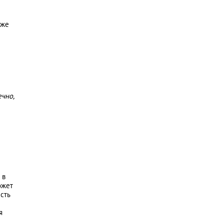
 же
ечно,
 в
ожет
сть
я