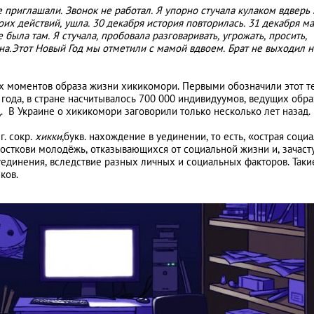
е приглашали. Звонок не работал. Я упорно стучала кулаком вдверь
их действий, ушла. 30 декабря история повторилась. 31 декабря м
 была там. Я стучала, пробовала разговаривать, угрожать, просить,
ина.Этот Новый Год мы отметили с мамой вдвоем. Брат не выходил н
ых моментов образа жизни хикикомори. Первыми обозначили этот 
 года, в стране насчитывалось 700 000 индивидуумов, ведущих обра
д. В Украине о хикикомори заговорили только несколько лет назад.
 сокр.
хикки
,букв. нахождение в уединении, то есть, «острая соци
сткови молодёжь, отказывающихся от социальной жизни и, зачаст
единения, вследствие разных личных и социальных факторов. Таки
ков.