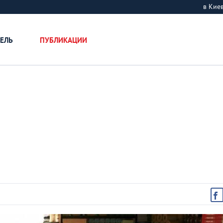
в Ки
ЕЛЬ
ПУБЛИКАЦИИ
Киевляне и "понае
отличительные че