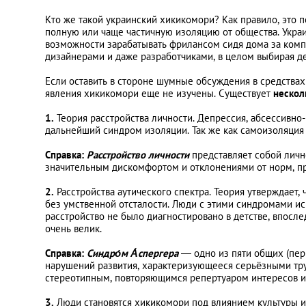
Кто же такой украинский хикикомори? Как правило, это 
полную или чаще частичную изоляцию от общества. Украи
возможности зарабатывать фрилансом сидя дома за комп
дизайнерами и даже разработчиками, в целом выбирая 
Если оставить в стороне шумные обсуждения в средства
явления хикикомори еще не изучены. Существует
нескол
1.
Теория расстройства личности. Депрессия, абсессивно
дальнейший синдром изоляции. Так же как самоизоляция 
Справка:
Расстройство личности
представляет собой лич
значительным дискомфортом и отклонениями от норм, пр
2.
Расстройства аутического спектра. Теория утверждает
без умственной отсталости. Люди с этими синдромами и
расстройство не было диагностировано в детстве, впос
очень велик.
Справка:
Синдро́м А́спергера
— одно из пяти общих (пер
нарушений развития, характеризующееся серьёзными тру
стереотипным, повторяющимся репертуаром интересов и 
3.
Люди становятся хикикомори под влиянием культуры и