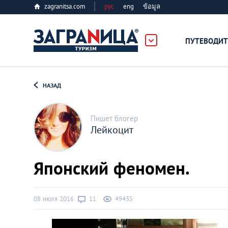
zagranitsa.com
рус
eng
ข้อมูล
ПУТЕВОДИТ
Loading...
НАЗАД
Пишет блогер
Лейкоцит
Алматы
Японский феномен.
Астана
08 июля 2016
11
49435
Афины