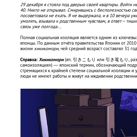
29 декабря я стояла под дверью своей квартиры. Войти н
40. Никто не открывал. Смирившись с бесполезностью сво
посоветовала не ехать. Я не выдержала, и в 10 вечера уже
умолять, взывала к родственным чувствам, в ответ – тиш
связь уже полгода…
Полная социальная изоляция является одним из ключев
японцы. По данным отчёта правительства Японии от 2010
жизни
хикикомори
, чей средний возраст составлял 31 го
Справка:
Хикикомори
(яп. 引きこもり или 引き篭もり, разг.
самоизоляция») — японский термин, обозначающий подро
стремящихся к крайней степени социальной изоляции и у
люди не имеют работы и живут на иждивении родственни