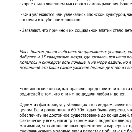
скорее стало явлением массового самовыражения. Более 
- Они увлекаются или увлекались японской культурой, ч
состояли в клубе анимешников.
- Заявляют, что причиной их социальной апатии стало дет
Мы с братом росли в абсолютно одинаковых условиях, кр
бабушке и 33 квадратных метра, где ютилась вся наша «с
хотелось и сникерсы есть почаще, и на море ездить, но я
вселенной это было самое ужасное бедное детство из 
Если японские хикки, как правило, представители класса
родителей в том, что они им не додали любви и денег.
Одним из факторов, усугубляющих это синдром, является
целом. Если рожденные в 60-70х годах были уверены, чт
обеспечить им достойное существование до конца дней, 
фактически у всех, магистр экономики с поднятой вверх р
мотивации, четких жизненных ориентиров и карьерных 
«неудачниками» молодые люди перестают общаться с бо