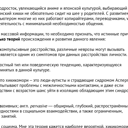
подросток, увлекающийся аниме и японской культурой, выбирающий
нский хикки не обязательно сидит на шее у родителей. С развитие
ьютером многие из них работают копирайтерами, переводчиками, 
деятельность с минимальной необходимостью общения.
х массовой информации, то необходимо признать, что истинные пр
ько теорий
происхождения и развития данного явления:
-компульсивные расстройства, различные неврозы могут вызывать
является одним из симптомов при данных расстройствах личности.
ностный тип или поведенческую тенденцию, характеризующуюся
инятых в данной культуре.
, что хикикомори – это люди-аутисты и страдающие сидромом Аспер
спытывают проблемы с межличностными контактами, и даже если
ледствии с возрастом шанс уйти в изоляцию обладающим этим синд
вазивных; англ.
pervasive
— обширный, глубокий, распространённы
дностями в социальном взаимодействии, а также ограниченным,
занятий.
 социума. Мне эта теория кажется наиболее вероятной, хикикомор