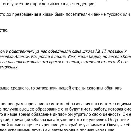
того, у всех них прослеживаются две тенденции:
асто до превращения в хикки были посетителями аниме тусовок или
ство.
оме родственных уз нас объединяли одна школа № 17, поездки к
емейка Адамс». Мы росли в лихих 90-х, жили бедно, но весело.Кон
 все равновспоминаю это время с теплом, в отличии от него. В его
возможных
 выше среднего, то затворники нашей страны склонны обвинять
 полное разочарование в системе образования и в системе социума
о получив высшее образование они будут иметь работу, которая см
то в наше время обладание дипломом утратило свою ценность. Он е
укой, кричащий «Вільна каса!» уже никого не удивляет. Отсутствие
целей делает еще не окрепшие умы крайне уязвимыми. Ощущая себ
лее успешными друзьями, затем уходя в полную изоляцию.