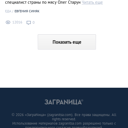
специалист страны по мясу Олег Старун
Читать еще
ЕДА
ЕВГЕНИЯ СИНЯК
12016
0
Показать еще
© 2026 «ЗаграNица» (zagranitsa.com). Все права защищены. All
rights reserved.
Использование материалов zagranitsa.com разрешено только с
предварительного согласия правообладателей.