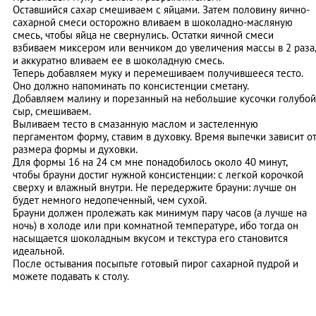
Оставшийся сахар смешиваем с яйцами. Затем половину яично-
сахарной смеси осторожно вливаем в шоколадно-масляную
смесь, чтобы яйца не свернулись. Остатки яичной смеси
взбиваем миксером или венчиком до увеличения массы в 2 раза
и аккуратно вливаем ее в шоколадную смесь.
Теперь добавляем муку и перемешиваем получившееся тесто.
Оно должно напоминать по консистенции сметану.
Добавляем малину и порезанный на небольшие кусочки голубой
сыр, смешиваем.
Выливаем тесто в смазанную маслом и застеленную
пергаментом форму, ставим в духовку. Время выпечки зависит о
размера формы и духовки.
Для формы 16 на 24 см мне понадобилось около 40 минут,
чтобы брауни достиг нужной консистенции: с легкой корочкой
сверху и влажный внутри. Не передержите брауни: лучше он
будет немного недопеченный, чем сухой.
Брауни должен пролежать как минимум пару часов (а лучше на
ночь) в холоде или при комнатной температуре, ибо тогда он
насыщается шоколадным вкусом и текстура его становится
идеальной.
После остывания посыпьте готовый пирог сахарной пудрой и
можете подавать к столу.